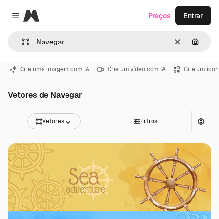
Magnific
Preços
Entrar
Close menu
Limpar
Pesqui
Crie uma imagem com IA
Crie um vídeo com IA
Crie um ícon
Vetores de Navegar
Vetores
Filtros