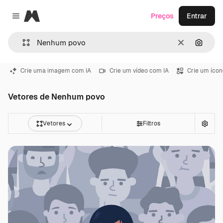
Magnific
Preços
Entrar
Close menu
Limpar
Pesqui
Crie uma imagem com IA
Crie um vídeo com IA
Crie um ícon
Vetores de Nenhum povo
Vetores
Filtros