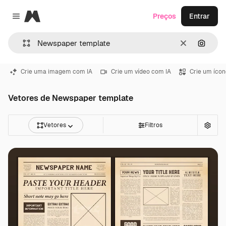
Magnific
Preços
Entrar
Close menu
Limpar
Pesqui
Crie uma imagem com IA
Crie um vídeo com IA
Crie um ícon
Vetores de Newspaper template
Vetores
Filtros