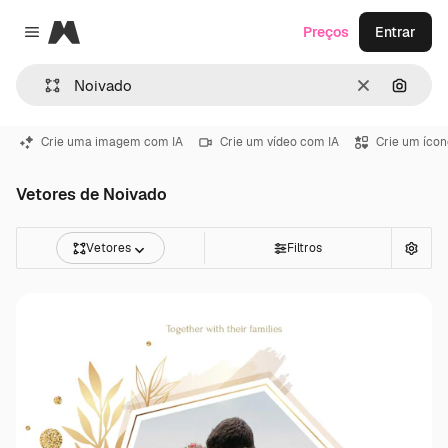
Magnific
Preços
Entrar
Close menu
Limpar
Pesqui
Crie uma imagem com IA
Crie um vídeo com IA
Crie um ícon
Vetores de Noivado
Vetores
Filtros