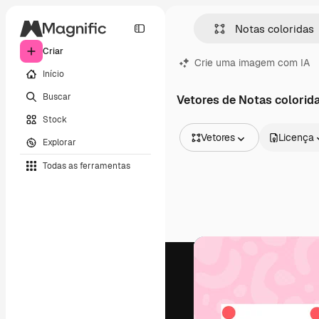
Criar
Crie uma imagem com IA
Início
Buscar
Vetores de Notas colorid
Stock
Vetores
Licença
Explorar
Todas as imagens
Todas as ferramentas
Vetores
Ilustrações
Fotos
PSD
Modelos
Mockups
Vídeos
Clipes de vídeo
Animações
Modelos de vídeos
Ícones
Modelos 3D
Fontes