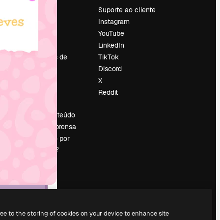
Preços
Suporte ao cliente
Sobre nós
Instagram
Reviews
YouTube
Emprego
LinkedIn
Tendências de
TikTok
pesquisa
Discord
Blog
X
Eventos
Reddit
es
Slidesgo
Vender conteúdo
Sala de imprensa
Procurando por
magnific.ai?
ree to the storing of cookies on your device to enhance site