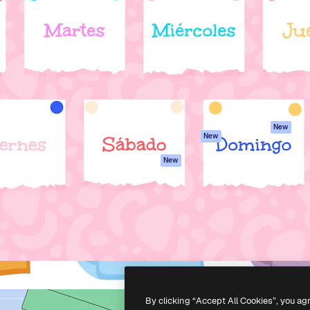
iativa para você direcionar
Spaces
Academy
alho. Mais de 1 milhão de
Assistente de IA
Documentação
e criativos, empresas,
Gerador de
Atendimento
dios.
imagens
Termos e
Gerador de vídeos
condições
Texto para voz
Política de
privacidade
Conteúdo de stock
Originais
MCP para
New
New
Claude/ChatGPT
Política de cooki
Agentes
Central de
New
confiabilidade
API
Afiliados
App móvel
Empresas
Todas as
ferramentas
-
2026
Freepik Company S.L.U.
Todos os direitos reservados
.
By clicking “Accept All Cookies”, you ag