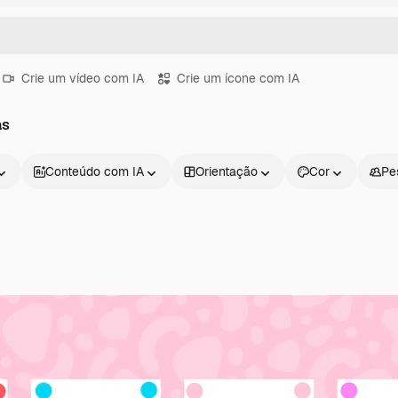
Crie um vídeo com IA
Crie um ícone com IA
as
Conteúdo com IA
Orientação
Cor
Pe
Produtos
Começar