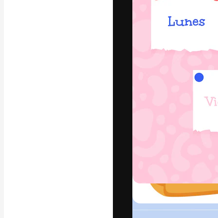
A plataforma cr
seu melhor trab
assinantes entr
agências e estú
Português
Copyright © 2010