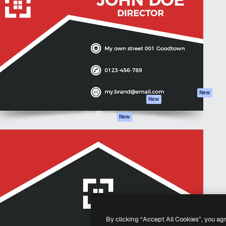
iativa para você direcionar
Spaces
Academy
alho. Mais de 1 milhão de
Assistente de IA
Documentação
e criativos, empresas,
Gerador de
Atendimento
dios.
imagens
Termos e
Gerador de vídeos
condições
Texto para voz
Política de
privacidade
Conteúdo de stock
Originais
MCP para
New
New
Claude/ChatGPT
Política de cooki
Agentes
Central de
New
confiabilidade
API
Afiliados
App móvel
Empresas
Todas as
ferramentas
-
2026
Freepik Company S.L.U.
Todos os direitos reservados
.
By clicking “Accept All Cookies”, you ag