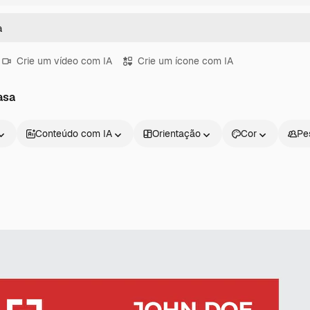
Crie um vídeo com IA
Crie um ícone com IA
asa
Conteúdo com IA
Orientação
Cor
Pe
Produtos
Começar