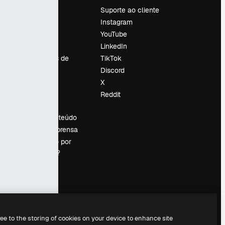
Preços
Suporte ao cliente
Sobre nós
Instagram
Reviews
YouTube
Emprego
LinkedIn
Tendências de
TikTok
pesquisa
Discord
Blog
X
Eventos
Reddit
es
Slidesgo
Vender conteúdo
Sala de imprensa
Procurando por
magnific.ai?
ree to the storing of cookies on your device to enhance site