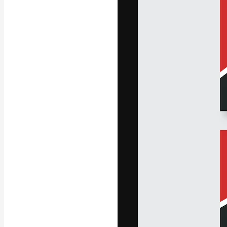
A plataforma cr
seu melhor trab
assinantes entr
agências e estú
Português
Copyright © 2010