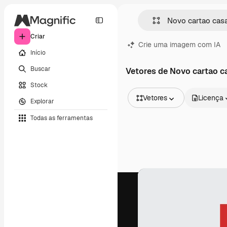
Criar
Crie uma imagem com IA
Início
Buscar
Vetores de Novo cartao c
Stock
Vetores
Licença
Explorar
Todas as imagens
Todas as ferramentas
Vetores
Ilustrações
Fotos
PSD
Modelos
Mockups
Vídeos
Clipes de vídeo
Animações
Modelos de vídeos
Ícones
Modelos 3D
Fontes