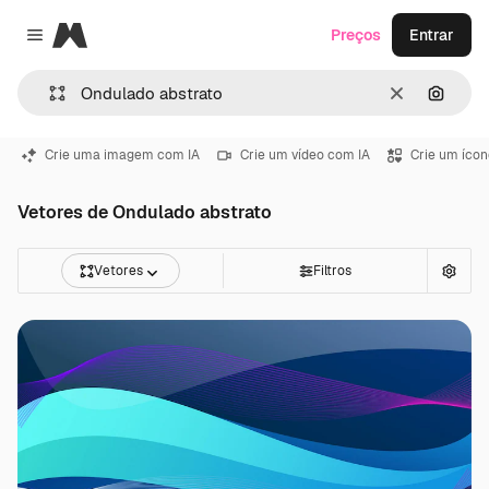
Magnific
Preços
Entrar
Close menu
Limpar
Pesqui
Crie uma imagem com IA
Crie um vídeo com IA
Crie um ícon
Vetores de Ondulado abstrato
Vetores
Filtros