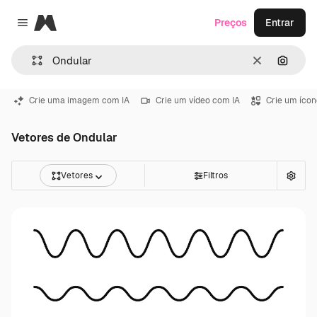
Magnific
Preços
Entrar
Close menu
Limpar
Pesqui
Crie uma imagem com IA
Crie um vídeo com IA
Crie um ícon
Vetores de Ondular
Vetores
Filtros