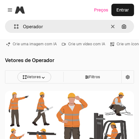
Magnific
Preços
Entrar
Close menu
Limpar
Pesqui
Crie uma imagem com IA
Crie um vídeo com IA
Crie um ícon
Vetores de Operador
Vetores
Filtros