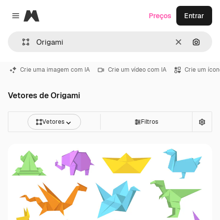
Magnific
Preços
Entrar
Close menu
Limpar
Pesqui
Crie uma imagem com IA
Crie um vídeo com IA
Crie um ícon
Vetores de Origami
Vetores
Filtros