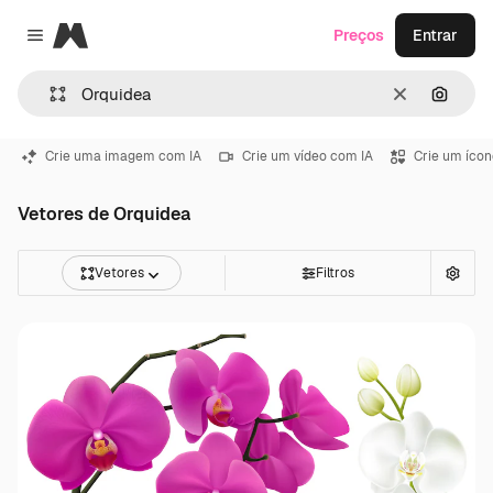
Magnific
Preços
Entrar
Close menu
Limpar
Pesqui
Crie uma imagem com IA
Crie um vídeo com IA
Crie um ícon
Vetores de Orquidea
Vetores
Filtros