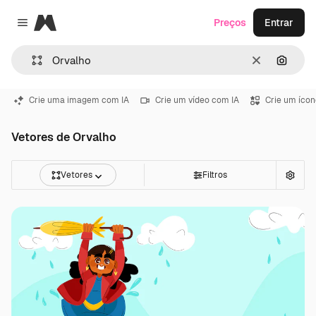
Magnific
Preços
Entrar
Close menu
Limpar
Pesqui
Crie uma imagem com IA
Crie um vídeo com IA
Crie um ícon
Vetores de Orvalho
Vetores
Filtros