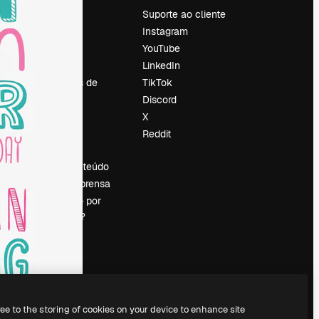
Preços
Suporte ao cliente
Sobre nós
Instagram
Reviews
YouTube
Emprego
LinkedIn
Tendências de
TikTok
pesquisa
Discord
Blog
X
Eventos
Reddit
es
Slidesgo
Vender conteúdo
Sala de imprensa
Procurando por
magnific.ai?
ree to the storing of cookies on your device to enhance site