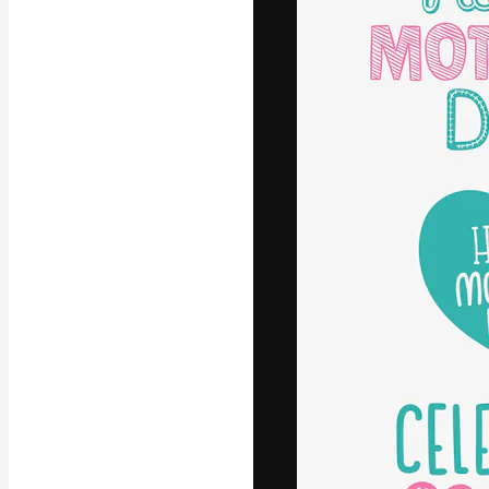
A plataforma cr
seu melhor trab
assinantes entr
agências e estú
Português
Copyright © 2010