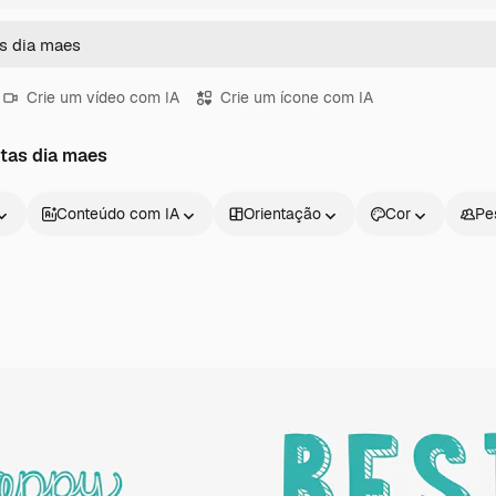
Crie um vídeo com IA
Crie um ícone com IA
tas dia maes
Conteúdo com IA
Orientação
Cor
Pe
Produtos
Começar