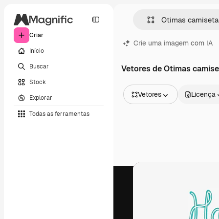
Criar
Crie uma imagem com IA
Início
Buscar
Vetores de Otimas camise
Stock
Vetores
Licença
Explorar
Todas as imagens
Todas as ferramentas
Vetores
Ilustrações
Fotos
PSD
Modelos
Mockups
Vídeos
Clipes de vídeo
Animações
Modelos de vídeos
Ícones
Modelos 3D
Fontes