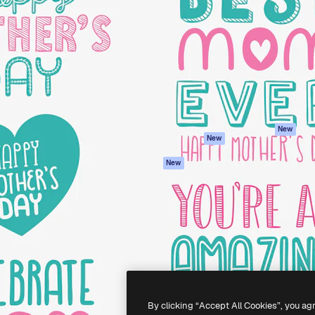
iativa para você direcionar
Spaces
Academy
alho. Mais de 1 milhão de
Assistente de IA
Documentação
e criativos, empresas,
Gerador de
Atendimento
dios.
imagens
Termos e
Gerador de vídeos
condições
Texto para voz
Política de
privacidade
Conteúdo de stock
Originais
MCP para
New
New
Claude/ChatGPT
Política de cooki
Agentes
Central de
New
confiabilidade
API
Afiliados
App móvel
Empresas
Todas as
ferramentas
-
2026
Freepik Company S.L.U.
Todos os direitos reservados
.
By clicking “Accept All Cookies”, you ag