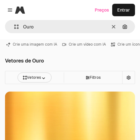
Magnific
Preços
Entrar
Close menu
Limpar
Pesqui
Crie uma imagem com IA
Crie um vídeo com IA
Crie um ícon
Vetores de Ouro
Vetores
Filtros