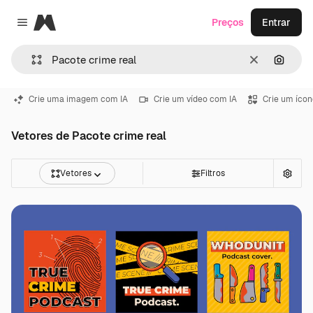
Magnific
Preços
Entrar
Close menu
Limpar
Pesqui
Crie uma imagem com IA
Crie um vídeo com IA
Crie um ícon
Vetores de Pacote crime real
Vetores
Filtros