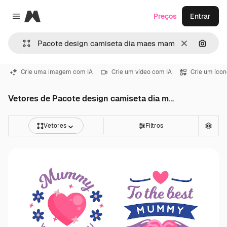
Magnific
Preços
Entrar
Close menu
Limpar
Pesqui
Crie uma imagem com IA
Crie um vídeo com IA
Crie um ícon
Vetores de Pacote design camiseta dia maes mamae
Vetores
Filtros