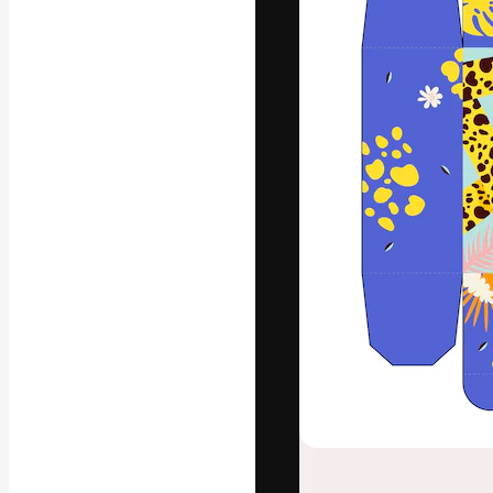
A plataforma cr
seu melhor trab
assinantes entr
agências e estú
Português
Copyright © 2010