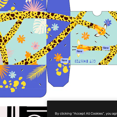
iativa para você direcionar
Spaces
Academy
alho. Mais de 1 milhão de
Assistente de IA
Documentação
e criativos, empresas,
Gerador de
Atendimento
dios.
imagens
Termos e
Gerador de vídeos
condições
Texto para voz
Política de
privacidade
Conteúdo de stock
Originais
MCP para
New
New
Claude/ChatGPT
Política de cooki
Agentes
Central de
New
confiabilidade
API
Afiliados
App móvel
Empresas
Todas as
ferramentas
-
2026
Freepik Company S.L.U.
Todos os direitos reservados
.
By clicking “Accept All Cookies”, you ag