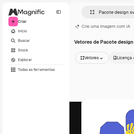
Criar
Crie uma imagem com IA
Início
Buscar
Vetores de Pacote design
Stock
Vetores
Licença
Explorar
Todas as imagens
Todas as ferramentas
Vetores
Ilustrações
Fotos
PSD
Modelos
Mockups
Vídeos
Clipes de vídeo
Animações
Modelos de vídeos
Ícones
Modelos 3D
Fontes