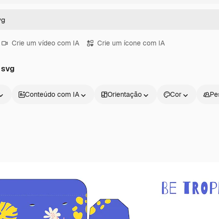
Crie um vídeo com IA
Crie um ícone com IA
 svg
Conteúdo com IA
Orientação
Cor
Pe
Produtos
Começar