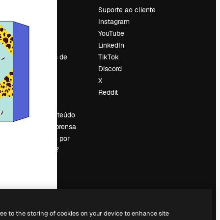
Preços
Suporte ao cliente
Sobre nós
Instagram
Reviews
YouTube
Emprego
LinkedIn
Tendências de
TikTok
pesquisa
Discord
Blog
X
Eventos
Reddit
es
Slidesgo
Vender conteúdo
Sala de imprensa
Procurando por
magnific.ai?
ree to the storing of cookies on your device to enhance site