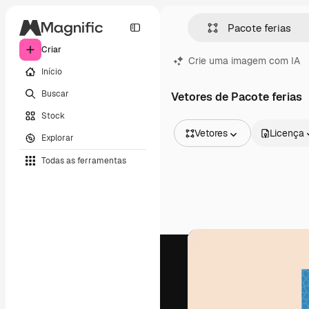
Criar
Crie uma imagem com IA
Início
Buscar
Vetores de Pacote ferias
Stock
Vetores
Licença
Explorar
Todas as imagens
Todas as ferramentas
Vetores
Ilustrações
Fotos
PSD
Modelos
Mockups
Vídeos
Clipes de vídeo
Animações
Modelos de vídeos
Ícones
Modelos 3D
Fontes