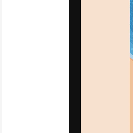
A plataforma cr
seu melhor trab
assinantes entr
agências e estú
Português
Copyright © 2010