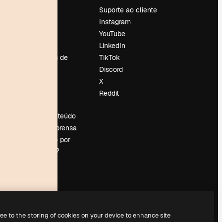
Preços
Suporte ao cliente
Sobre nós
Instagram
Reviews
YouTube
Emprego
LinkedIn
Tendências de
TikTok
pesquisa
Discord
Blog
X
Eventos
Reddit
es
Slidesgo
Vender conteúdo
Sala de imprensa
Procurando por
magnific.ai?
ree to the storing of cookies on your device to enhance site