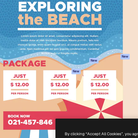
iativa para você direcionar
Spaces
Academy
alho. Mais de 1 milhão de
Assistente de IA
Documentação
e criativos, empresas,
Gerador de
Atendimento
dios.
imagens
Termos e
Gerador de vídeos
condições
Texto para voz
Política de
privacidade
Conteúdo de stock
Originais
MCP para
New
New
Claude/ChatGPT
Política de cooki
Agentes
Central de
New
confiabilidade
API
Afiliados
App móvel
Empresas
Todas as
ferramentas
-
2026
Freepik Company S.L.U.
Todos os direitos reservados
.
By clicking “Accept All Cookies”, you ag