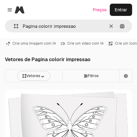
Magnific
Preços
Entrar
Close menu
Limpar
Pesqui
Crie uma imagem com IA
Crie um vídeo com IA
Crie um ícon
Vetores de Pagina colorir impressao
Vetores
Filtros