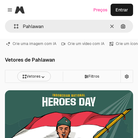
Magnific
Preços
Entrar
Close menu
Limpar
Pesqui
Crie uma imagem com IA
Crie um vídeo com IA
Crie um ícon
Vetores de Pahlawan
Vetores
Filtros