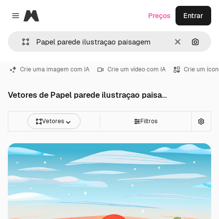
Magnific
Preços
Entrar
Close menu
Limpar
Pesqui
Crie uma imagem com IA
Crie um vídeo com IA
Crie um ícon
Vetores de Papel parede ilustraçao paisagem
Vetores
Filtros