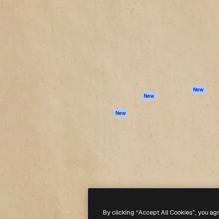
iativa para você direcionar
Spaces
Academy
alho. Mais de 1 milhão de
Assistente de IA
Documentação
e criativos, empresas,
Gerador de
Atendimento
dios.
imagens
Termos e
Gerador de vídeos
condições
Texto para voz
Política de
privacidade
Conteúdo de stock
Originais
MCP para
New
New
Claude/ChatGPT
Política de cooki
Agentes
Central de
New
confiabilidade
API
Afiliados
App móvel
Empresas
Todas as
ferramentas
-
2026
Freepik Company S.L.U.
Todos os direitos reservados
.
By clicking “Accept All Cookies”, you ag