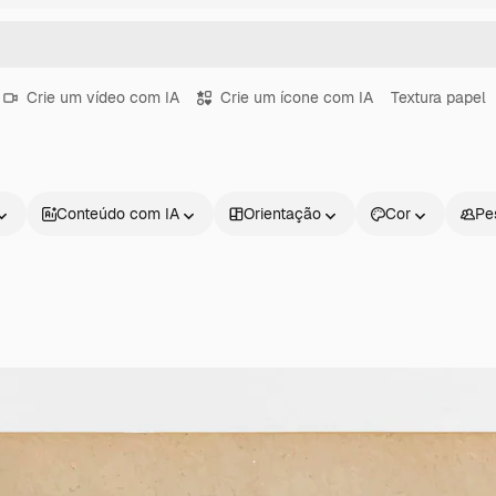
Crie um vídeo com IA
Crie um ícone com IA
Textura papel
Conteúdo com IA
Orientação
Cor
Pe
Produtos
Começar