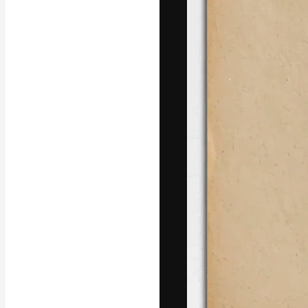
A plataforma cr
seu melhor trab
assinantes entr
agências e estú
Português
Copyright © 2010