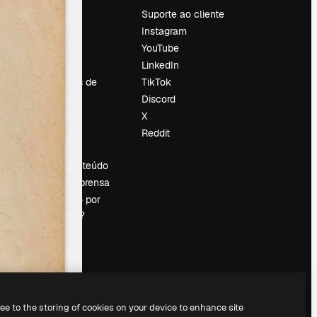
Preços
Suporte ao cliente
Sobre nós
Instagram
Reviews
YouTube
Emprego
LinkedIn
Tendências de
TikTok
pesquisa
Discord
Blog
X
Eventos
Reddit
es
Slidesgo
Vender conteúdo
Sala de imprensa
Procurando por
magnific.ai?
ree to the storing of cookies on your device to enhance site