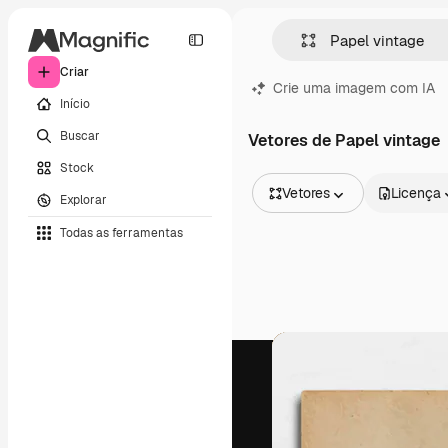
Criar
Crie uma imagem com IA
Início
Buscar
Vetores de Papel vintage
Stock
Vetores
Licença
Explorar
Todas as imagens
Todas as ferramentas
Vetores
Ilustrações
Fotos
PSD
Modelos
Mockups
Vídeos
Clipes de vídeo
Animações
Modelos de vídeos
Ícones
Modelos 3D
Fontes