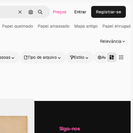
Preços
Entrar
Registrar-se
Limpar
Pesquisar por imagem
Buscar
Papel queimado
Papel amassado
Mapa antigo
Papel enrugado
Relevância
ssoas
Tipo de arquivo
Estilo
Avançado
Empresa
Siga-nos