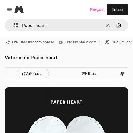
Magnific
Preços
Entrar
Close menu
Limpar
Pesqui
Crie uma imagem com IA
Crie um vídeo com IA
Crie um ícon
Vetores de Paper heart
Vetores
Filtros