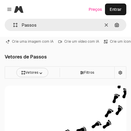
Magnific
Preços
Entrar
Close menu
Limpar
Pesqui
Crie uma imagem com IA
Crie um vídeo com IA
Crie um ícon
Vetores de Passos
Vetores
Filtros