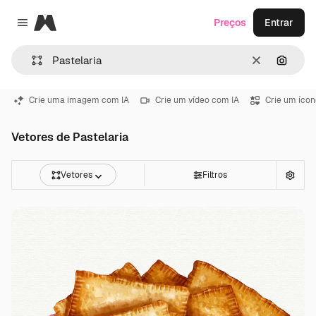
Magnific
Preços
Entrar
Close menu
Limpar
Pesqui
Crie uma imagem com IA
Crie um vídeo com IA
Crie um ícon
Vetores de Pastelaria
Vetores
Filtros