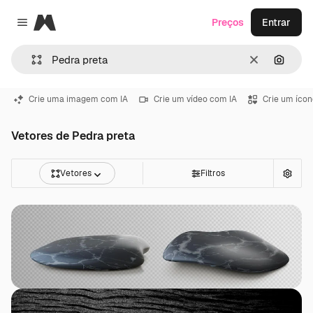
Magnific
Preços
Entrar
Close menu
Limpar
Pesqui
Crie uma imagem com IA
Crie um vídeo com IA
Crie um ícon
Vetores de Pedra preta
Vetores
Filtros