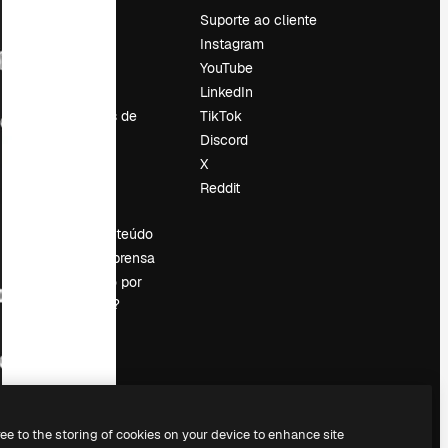
Preços
Suporte ao cliente
Sobre nós
Instagram
Reviews
YouTube
Emprego
LinkedIn
Tendências de
TikTok
pesquisa
Discord
Blog
X
Eventos
Reddit
es
Slidesgo
Vender conteúdo
Sala de imprensa
Procurando por
magnific.ai?
ree to the storing of cookies on your device to enhance site