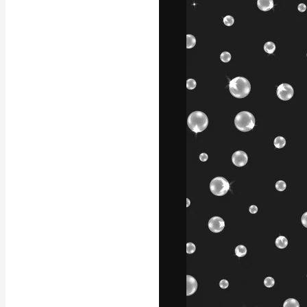
A plataforma cr
seu melhor trab
assinantes entr
agências e estú
Português
Copyright © 2010