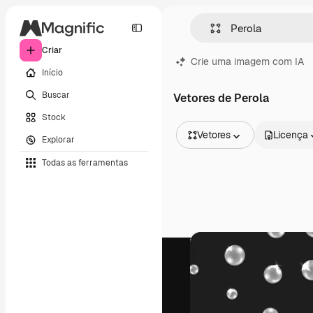
Criar
Crie uma imagem com IA
Início
Buscar
Vetores de Perola
Stock
Vetores
Licença
Explorar
Todas as imagens
Todas as ferramentas
Vetores
Ilustrações
Fotos
PSD
Modelos
Mockups
Vídeos
Clipes de vídeo
Animações
Modelos de vídeos
Ícones
Modelos 3D
Fontes