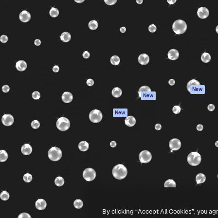
iativa para você direcionar
Spaces
Academy
alho. Mais de 1 milhão de
Assistente de IA
Documentação
e criativos, empresas,
Gerador de
Atendimento
dios.
imagens
Termos e
Gerador de vídeos
condições
Texto para voz
Política de
privacidade
Conteúdo de stock
Originais
MCP para
New
New
Claude/ChatGPT
Política de cooki
Agentes
Central de
New
confiabilidade
API
Afiliados
App móvel
Empresas
Todas as
ferramentas
-
2026
Freepik Company S.L.U.
Todos os direitos reservados
.
By clicking “Accept All Cookies”, you ag