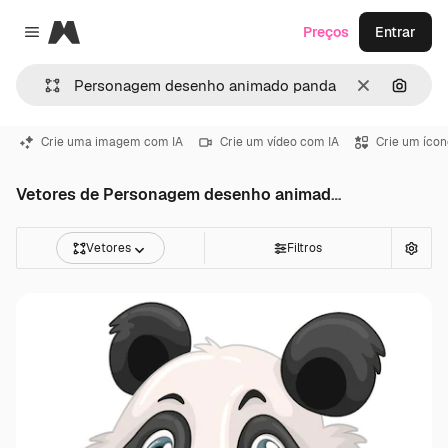
Magnific
Preços
Entrar
Close menu
Limpar
Pesqui
Crie uma imagem com IA
Crie um vídeo com IA
Crie um ícon
Vetores de Personagem desenho animado panda
Vetores
Filtros