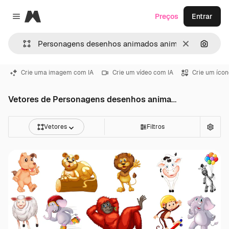
Magnific
Preços
Entrar
Close menu
Limpar
Pesqui
Crie uma imagem com IA
Crie um vídeo com IA
Crie um ícon
Vetores de Personagens desenhos animados animais
Vetores
Filtros