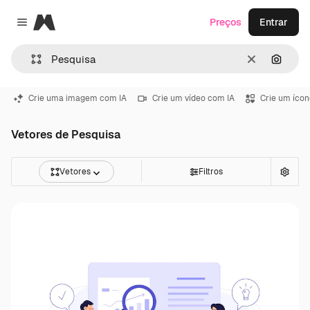
Magnific
Preços
Entrar
Close menu
Limpar
Pesqui
Crie uma imagem com IA
Crie um vídeo com IA
Crie um ícon
Vetores de Pesquisa
Vetores
Filtros