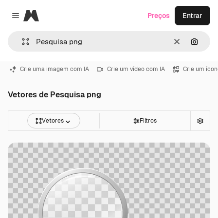
Magnific
Preços
Entrar
Close menu
Limpar
Pesqui
Crie uma imagem com IA
Crie um vídeo com IA
Crie um ícon
Vetores de Pesquisa png
Vetores
Filtros