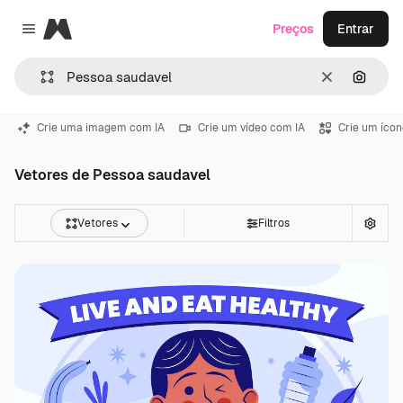
Magnific
Preços
Entrar
Close menu
Limpar
Pesqui
Crie uma imagem com IA
Crie um vídeo com IA
Crie um ícon
Vetores de Pessoa saudavel
Vetores
Filtros