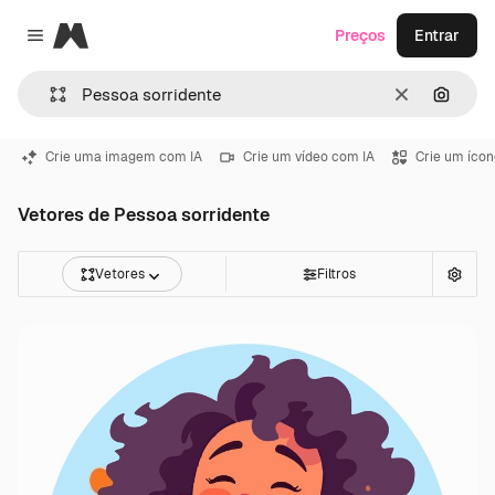
Magnific
Preços
Entrar
Close menu
Limpar
Pesqui
Crie uma imagem com IA
Crie um vídeo com IA
Crie um ícon
Vetores de Pessoa sorridente
Vetores
Filtros