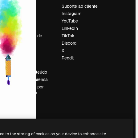
Preços
Suporte ao cliente
Sobre nós
Instagram
Reviews
YouTube
Emprego
LinkedIn
Tendências de
TikTok
pesquisa
Discord
Blog
X
Eventos
Reddit
es
Slidesgo
Vender conteúdo
Sala de imprensa
Procurando por
magnific.ai?
ree to the storing of cookies on your device to enhance site