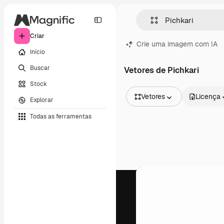
Criar
Crie uma imagem com IA
Início
Buscar
Vetores de Pichkari
Stock
Vetores
Licença
Explorar
Todas as imagens
Todas as ferramentas
Vetores
Ilustrações
Fotos
PSD
Modelos
Mockups
Vídeos
Clipes de vídeo
Animações
Modelos de vídeos
Ícones
Modelos 3D
Fontes