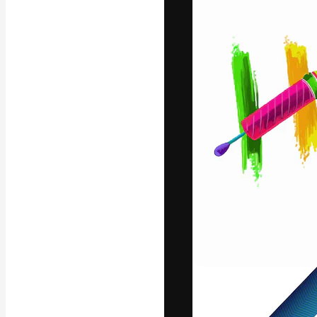
A plataforma cr
seu melhor trab
assinantes entr
agências e estú
Português
Copyright © 2010