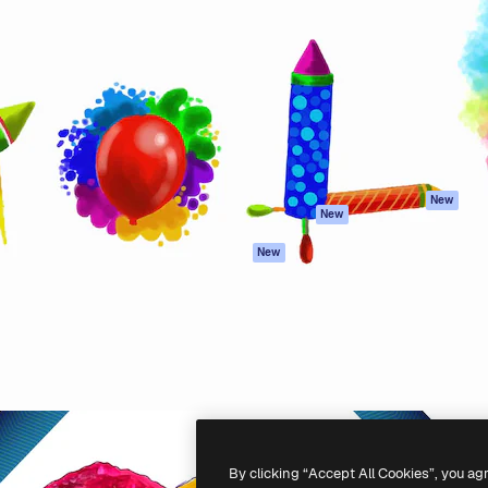
iativa para você direcionar
Spaces
Academy
alho. Mais de 1 milhão de
Assistente de IA
Documentação
e criativos, empresas,
Gerador de
Atendimento
dios.
imagens
Termos e
Gerador de vídeos
condições
Texto para voz
Política de
privacidade
Conteúdo de stock
Originais
MCP para
New
New
Claude/ChatGPT
Política de cooki
Agentes
Central de
New
confiabilidade
API
Afiliados
App móvel
Empresas
Todas as
ferramentas
-
2026
Freepik Company S.L.U.
Todos os direitos reservados
.
By clicking “Accept All Cookies”, you ag