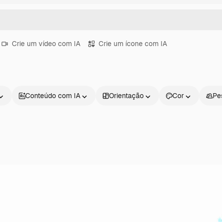
Crie um vídeo com IA
Crie um ícone com IA
Conteúdo com IA
Orientação
Cor
Pe
Produtos
Começar