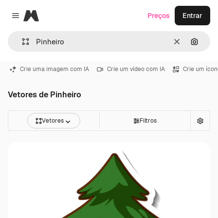
Magnific
Preços
Entrar
Close menu
Limpar
Pesqui
Crie uma imagem com IA
Crie um vídeo com IA
Crie um ícon
Vetores de Pinheiro
Vetores
Filtros