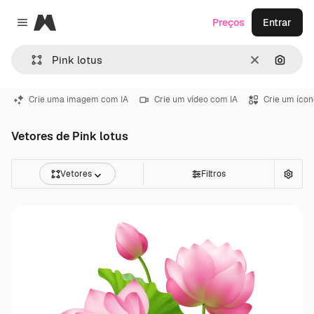
Magnific
Preços
Entrar
Close menu
Limpar
Pesqui
Crie uma imagem com IA
Crie um vídeo com IA
Crie um ícon
Vetores de Pink lotus
Vetores
Filtros