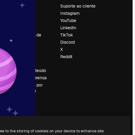
Preços
Suporte ao cliente
Sobre nós
Instagram
Reviews
YouTube
Emprego
LinkedIn
Tendências de
TikTok
pesquisa
Discord
Blog
X
Eventos
Reddit
es
Slidesgo
Vender conteúdo
Sala de imprensa
Procurando por
magnific.ai?
ree to the storing of cookies on your device to enhance site