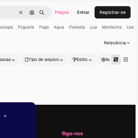
Preços
Entrar
Registrar-se
Limpar
Pesquisar por imagem
Buscar
ologia
Foguete
Fogo
Agua
Floresta
Lua
Montanha
Lixo
Relevância
ssoas
Tipo de arquivo
Estilo
Avançado
Empresa
Siga-nos