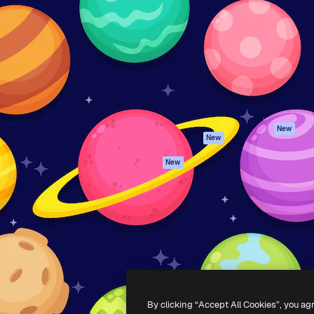
iativa para você direcionar
Spaces
Academy
alho. Mais de 1 milhão de
Assistente de IA
Documentação
e criativos, empresas,
Gerador de
Atendimento
dios.
imagens
Termos e
Gerador de vídeos
condições
Texto para voz
Política de
privacidade
Conteúdo de stock
Originais
MCP para
New
New
Claude/ChatGPT
Política de cooki
Agentes
Central de
New
confiabilidade
API
Afiliados
App móvel
Empresas
Todas as
ferramentas
-
2026
Freepik Company S.L.U.
Todos os direitos reservados
.
By clicking “Accept All Cookies”, you ag