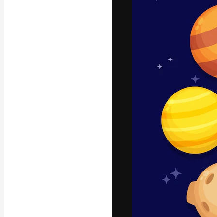
A plataforma cr
seu melhor trab
assinantes entr
agências e estú
Português
Copyright © 2010