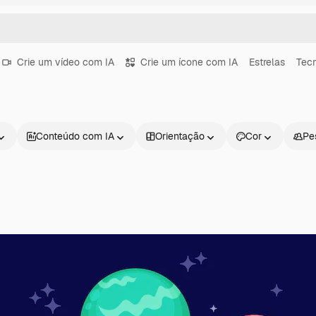
Crie um vídeo com IA
Crie um ícone com IA
Estrelas
Tecn
Conteúdo com IA
Orientação
Cor
Pe
Produtos
Começar