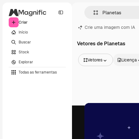
Criar
Crie uma imagem com IA
Início
Buscar
Vetores de Planetas
Stock
Vetores
Licença
Explorar
Todas as imagens
Todas as ferramentas
Vetores
Ilustrações
Fotos
PSD
Modelos
Mockups
Vídeos
Clipes de vídeo
Animações
Modelos de vídeos
Ícones
Modelos 3D
Fontes