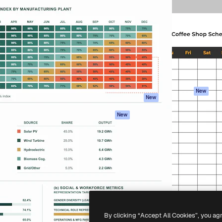
iativa para você direcionar
Spaces
Academy
alho. Mais de 1 milhão de
Assistente de IA
Documentação
e criativos, empresas,
Gerador de
Atendimento
dios.
imagens
Termos e
Gerador de vídeos
condições
Texto para voz
Política de
privacidade
Conteúdo de stock
Originais
MCP para
New
New
Claude/ChatGPT
Política de cooki
Agentes
Central de
New
confiabilidade
API
Afiliados
App móvel
Empresas
Todas as
ferramentas
-
2026
Freepik Company S.L.U.
Todos os direitos reservados
.
By clicking “Accept All Cookies”, you ag