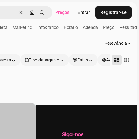
Preços
Entrar
Registrar-se
Limpar
Pesquisar por imagem
Buscar
eta
Marketing
Infografico
Horario
Agenda
Preço
Resultad
Relevância
ssoas
Tipo de arquivo
Estilo
Avançado
Empresa
Siga-nos