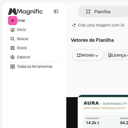
Criar
Crie uma imagem com IA
Início
Buscar
Vetores de Planilha
Stock
Vetores
Licença
Explorar
Todas as imagens
Todas as ferramentas
Vetores
Ilustrações
Fotos
PSD
Modelos
Mockups
Vídeos
Clipes de vídeo
Animações
Modelos de vídeos
Ícones
Modelos 3D
Fontes