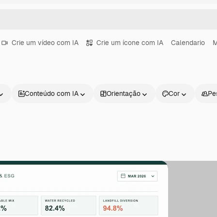
Crie um vídeo com IA
Crie um ícone com IA
Calendario
M
Conteúdo com IA
Orientação
Cor
Pe
Produtos
Começar