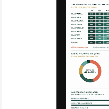
A plataforma cr
seu melhor trab
assinantes entr
agências e estú
Português
Copyright © 2010