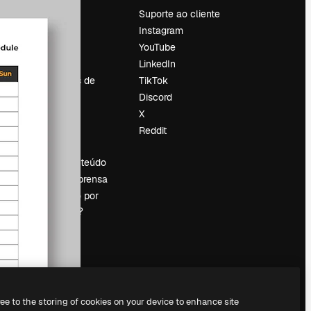
Preços
Suporte ao cliente
Sobre nós
Instagram
Reviews
YouTube
Emprego
LinkedIn
Tendências de
TikTok
pesquisa
Discord
Blog
X
Eventos
Reddit
es
Slidesgo
Vender conteúdo
Sala de imprensa
Procurando por
magnific.ai?
ree to the storing of cookies on your device to enhance site