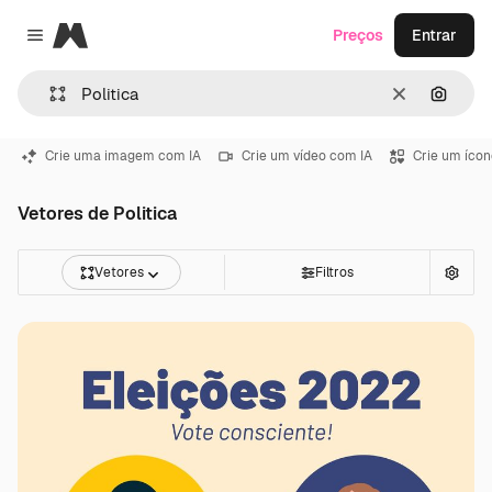
Magnific
Preços
Entrar
Close menu
Limpar
Pesqui
Crie uma imagem com IA
Crie um vídeo com IA
Crie um ícon
Vetores de Politica
Vetores
Filtros