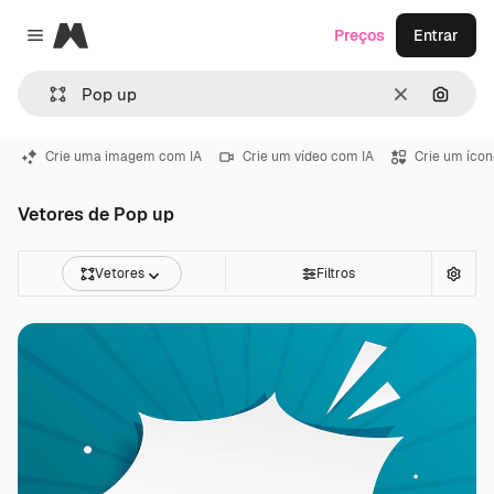
Magnific
Preços
Entrar
Close menu
Limpar
Pesqui
Crie uma imagem com IA
Crie um vídeo com IA
Crie um ícon
Vetores de Pop up
Vetores
Filtros