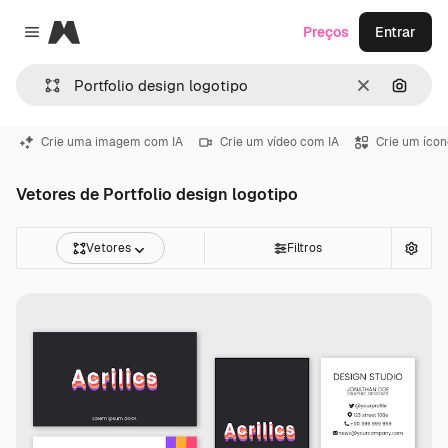
Magnific
Preços
Entrar
Close menu
Limpar
Pesqui
Crie uma imagem com IA
Crie um vídeo com IA
Crie um ícon
Vetores de Portfolio design logotipo
Vetores
Filtros