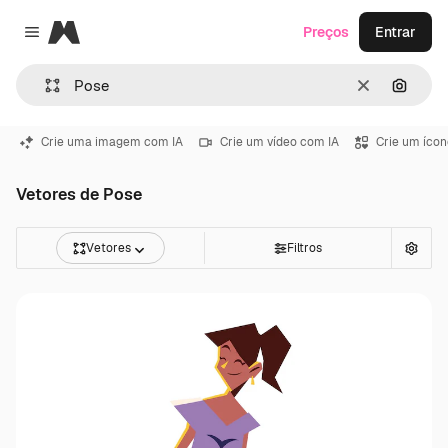
Magnific
Preços
Entrar
Close menu
Limpar
Pesqui
Crie uma imagem com IA
Crie um vídeo com IA
Crie um ícon
Vetores de Pose
Vetores
Filtros