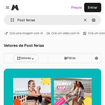
Magnific
Preços
Entrar
Close menu
Limpar
Pesqui
Crie uma imagem com IA
Crie um vídeo com IA
Crie um ícon
Vetores de Post ferias
Vetores
Filtros