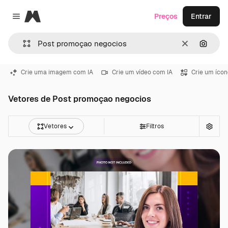
Magnific
Preços
Entrar
Close menu
Limpar
Pesqui
Crie uma imagem com IA
Crie um vídeo com IA
Crie um ícon
Vetores de Post promoçao negocios
Vetores
Filtros