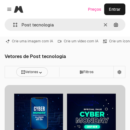
Magnific
Preços
Entrar
Close menu
Limpar
Pesqui
Crie uma imagem com IA
Crie um vídeo com IA
Crie um ícon
Vetores de Post tecnologia
Vetores
Filtros