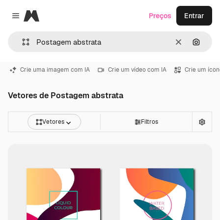
Magnific
Preços
Entrar
Close menu
Limpar
Pesqui
Crie uma imagem com IA
Crie um vídeo com IA
Crie um ícon
Vetores de Postagem abstrata
Vetores
Filtros