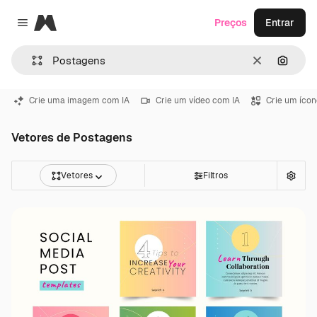
Magnific
Preços
Entrar
Close menu
Limpar
Pesqui
Crie uma imagem com IA
Crie um vídeo com IA
Crie um ícon
Vetores de Postagens
Vetores
Filtros