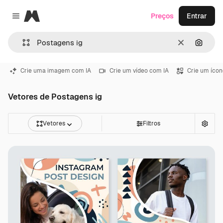
Magnific
Preços
Entrar
Close menu
Limpar
Pesqui
Crie uma imagem com IA
Crie um vídeo com IA
Crie um ícon
Vetores de Postagens ig
Vetores
Filtros