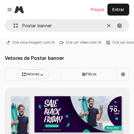
Magnific
Preços
Entrar
Close menu
Limpar
Pesqui
Crie uma imagem com IA
Crie um vídeo com IA
Crie um ícon
Vetores de Postar banner
Vetores
Filtros