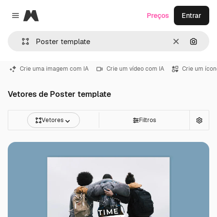
Magnific
Preços
Entrar
Close menu
Limpar
Pesqui
Crie uma imagem com IA
Crie um vídeo com IA
Crie um ícon
Vetores de Poster template
Vetores
Filtros